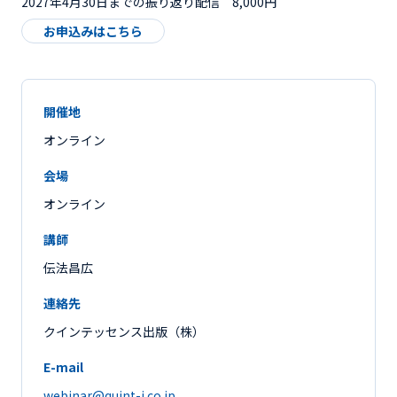
2027年4月30日までの振り返り配信 8,000円
お申込みはこちら
開催地
オンライン
会場
オンライン
講師
伝法昌広
連絡先
クインテッセンス出版（株）
E-mail
webinar@quint-j.co.jp