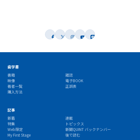
歯学書
書籍
雑誌
映像
電子BOOK
著者一覧
正誤表
購入方法
記事
新着
連載
特集
トピックス
Web限定
新聞QUINT バックナンバー
My First Stage
後で読む