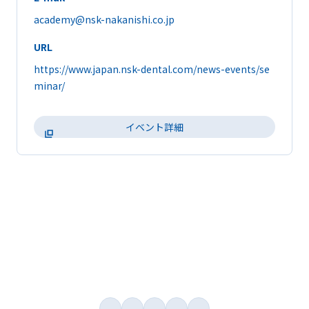
academy@nsk-nakanishi.co.jp
URL
https://www.japan.nsk-dental.com/news-events/se
minar/
イベント詳細