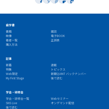
歯学書
書籍
雑誌
映像
電子BOOK
著者一覧
正誤表
購入方法
記事
新着
連載
特集
トピックス
Web限定
新聞QUINT バックナンバー
My First Stage
後で読む
学会・研修会
学会・研修会一覧
Webセミナー
SNS Live
オンデマンド配信
後で読む