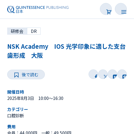
研修会
DR
NSK Academy IOS 光学印象に適した支台
歯形成 大阪
学会・研修会一覧
後で読む
Webセミナー
開催日時
SNS Live
2025年8月3日 10:00～16:30
カテゴリー
オンデマンド配信
口腔診断
後で読む
費用
会員：44,000円 一般：49,500円