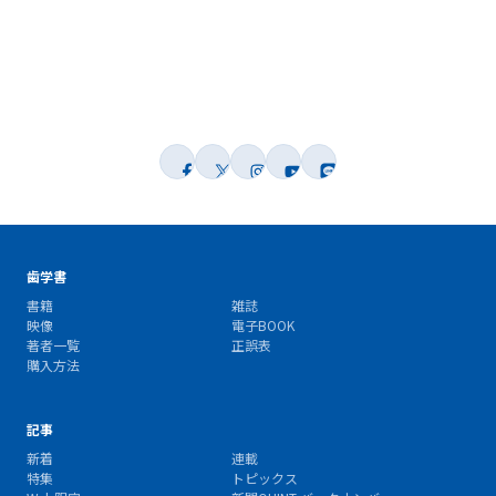
歯学書
書籍
雑誌
映像
電子BOOK
著者一覧
正誤表
購入方法
記事
新着
連載
特集
トピックス