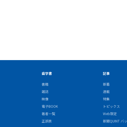
歯学書
記事
書籍
新着
雑誌
連載
映像
特集
電子BOOK
トピックス
著者一覧
Web限定
正誤表
新聞QUINT 