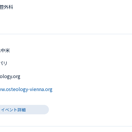
口腔外科
北中米
 パリ
ology.org
ww.osteology-vienna.org
イベント詳細