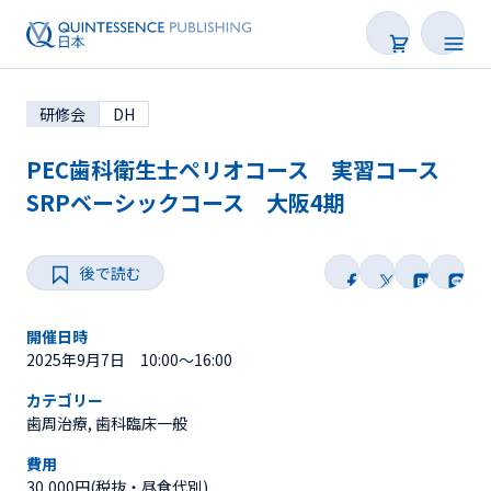
研修会
DH
PEC歯科衛生士ペリオコース 実習コース
SRPベーシックコース 大阪4期
学会・研修会一覧
後で読む
Webセミナー
開催日時
SNS Live
2025年9月7日 10:00～16:00
カテゴリー
オンデマンド配信
歯周治療, 歯科臨床一般
後で読む
費用
30,000円(税抜・昼食代別)