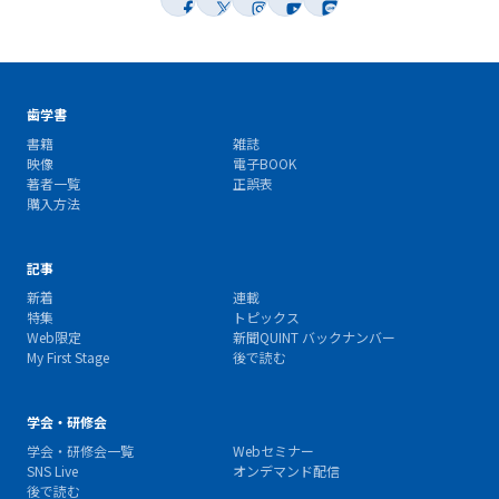
歯学書
書籍
雑誌
映像
電子BOOK
著者一覧
正誤表
購入方法
記事
新着
連載
特集
トピックス
Web限定
新聞QUINT バックナンバー
My First Stage
後で読む
学会・研修会
学会・研修会一覧
Webセミナー
SNS Live
オンデマンド配信
後で読む