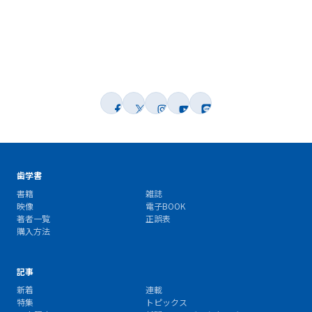
歯学書
書籍
雑誌
映像
電子BOOK
著者一覧
正誤表
購入方法
記事
新着
連載
特集
トピックス