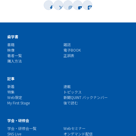
歯学書
書籍
雑誌
映像
電子BOOK
著者一覧
正誤表
購入方法
記事
新着
連載
特集
トピックス
Web限定
新聞QUINT バックナンバー
My First Stage
後で読む
学会・研修会
学会・研修会一覧
Webセミナー
SNS Live
オンデマンド配信