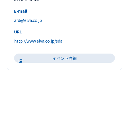
E-mail
afd@elva.co.jp
URL
http://www.elva.co.jp/sda
イベント詳細