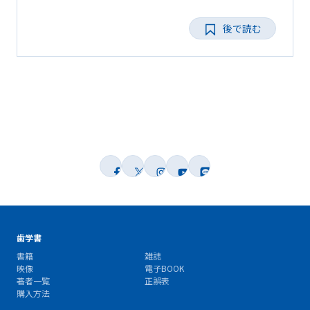
後で読む
歯学書
書籍
雑誌
映像
電子BOOK
著者一覧
正誤表
購入方法