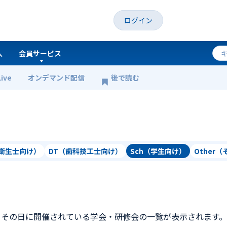
ログイン
人
会員サービス
Live
オンデマンド配信
後で読む
科衛生士向け）
DT（歯科技工士向け）
Sch（学生向け）
Other
、その日に開催されている学会・研修会の一覧が表示されます。