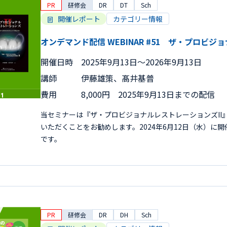
PR
研修会
DR
DT
Sch
開催レポート
カテゴリー情報
オンデマンド配信 WEBINAR #51 ザ・プロビジ
開催日時
2025年9月13日〜2026年9月13日
講師
伊藤雄策、髙井基普
費用
8,000円 2025年9月13日までの配信
当セミナーは『ザ・プロビジョナルレストレーションズII
いただくことをお勧めします。2024年6月12日（水）に
です。
PR
研修会
DR
DH
Sch