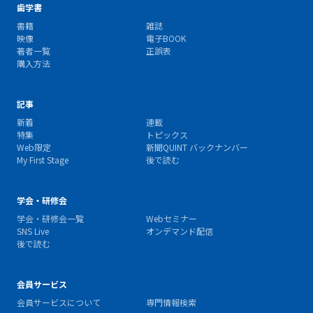
歯学書
書籍
雑誌
映像
電子BOOK
著者一覧
正誤表
購入方法
記事
新着
連載
特集
トピックス
Web限定
新聞QUINT バックナンバー
My First Stage
後で読む
学会・研修会
学会・研修会一覧
Webセミナー
SNS Live
オンデマンド配信
後で読む
会員サービス
会員サービスについて
専門情報検索