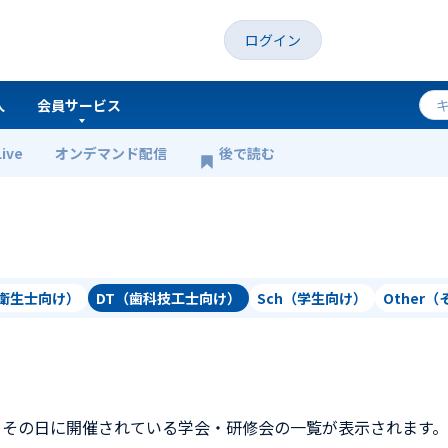
ログイン
人
会員サービス
Live
オンデマンド配信
後で読む
科衛生士向け）
DT（歯科技工士向け）
Sch（学生向け）
Other
、その日に開催されている学会・研修会の一覧が表示されます。