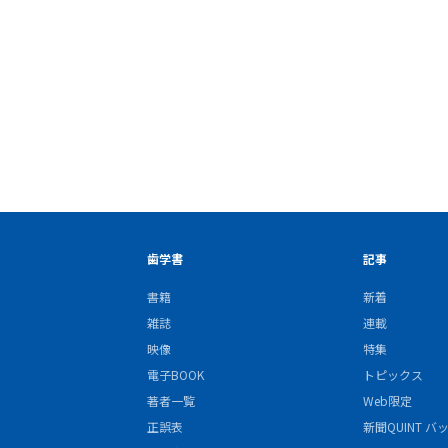
歯学書
記事
書籍
新着
雑誌
連載
映像
特集
電子BOOK
トピックス
著者一覧
Web限定
正誤表
新聞QUINT 