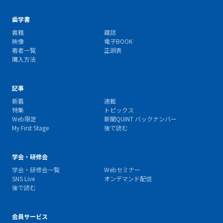
歯学書
書籍
雑誌
映像
電子BOOK
著者一覧
正誤表
購入方法
記事
新着
連載
特集
トピックス
Web限定
新聞QUINT バックナンバー
My First Stage
後で読む
学会・研修会
学会・研修会一覧
Webセミナー
SNS Live
オンデマンド配信
後で読む
会員サービス