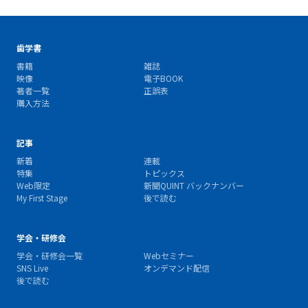
歯学書
書籍
雑誌
映像
電子BOOK
著者一覧
正誤表
購入方法
記事
新着
連載
特集
トピックス
Web限定
新聞QUINT バックナンバー
My First Stage
後で読む
学会・研修会
学会・研修会一覧
Webセミナー
SNS Live
オンデマンド配信
後で読む