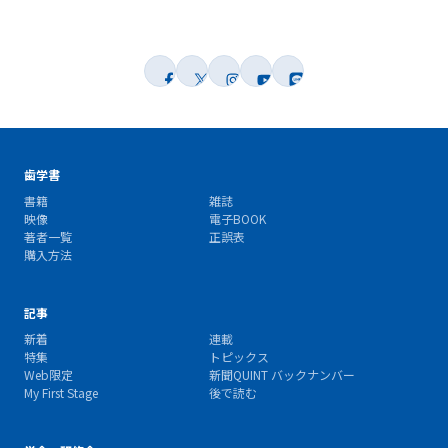
歯学書
書籍
雑誌
映像
電子BOOK
著者一覧
正誤表
購入方法
記事
新着
連載
特集
トピックス
Web限定
新聞QUINT バックナンバー
My First Stage
後で読む