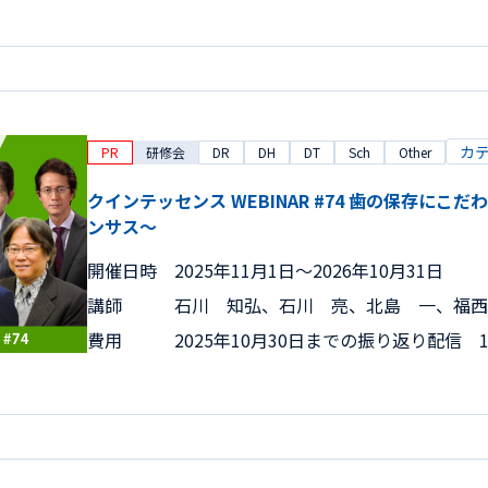
カ
PR
研修会
DR
DH
DT
Sch
Other
クインテッセンス WEBINAR #74 歯の保存にこ
ンサス～
開催日時
2025年11月1日〜2026年10月31日
講師
石川 知弘、石川 亮、北島 一、福西
費用
2025年10月30日までの振り返り配信 15