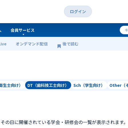
ログイン
人
会員サービス
Live
オンデマンド配信
後で読む
科衛生士向け）
DT（歯科技工士向け）
Sch（学生向け）
Other
、その日に開催されている学会・研修会の一覧が表示されます。