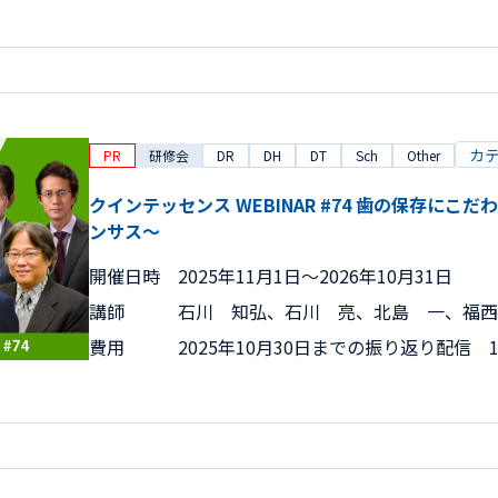
カ
PR
研修会
DR
DH
DT
Sch
Other
クインテッセンス WEBINAR #74 歯の保存にこ
ンサス～
開催日時
2025年11月1日〜2026年10月31日
講師
石川 知弘、石川 亮、北島 一、福西
費用
2025年10月30日までの振り返り配信 15