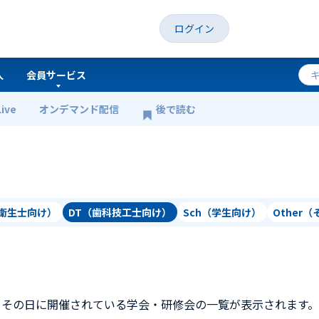
ログイン
人
会員サービス
Live
オンデマンド配信
後で読む
科衛生士向け）
DT（歯科技工士向け）
Sch（学生向け）
Other
、その日に開催されている学会・研修会の一覧が表示されます。