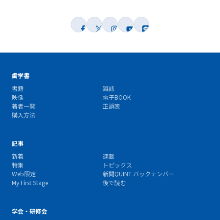
歯学書
書籍
雑誌
映像
電子BOOK
著者一覧
正誤表
購入方法
記事
新着
連載
特集
トピックス
Web限定
新聞QUINT バックナンバー
My First Stage
後で読む
学会・研修会