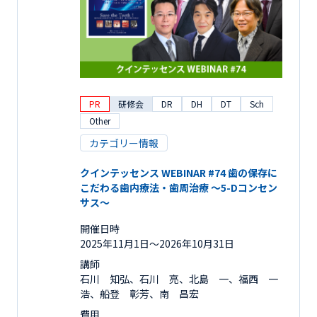
PR
研修会
DR
DH
DT
Sch
Other
カテゴリー情報
クインテッセンス WEBINAR #74 歯の保存に
こだわる歯内療法・歯周治療 ～5-Dコンセン
サス～
開催日時
2025年11月1日〜2026年10月31日
講師
石川 知弘、石川 亮、北島 一、福西 一
浩、船登 彰芳、南 昌宏
費用