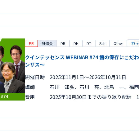
カ
PR
研修会
DR
DH
DT
Sch
Other
クインテッセンス WEBINAR #74 歯の保存にこ
ンサス～
開催日時
2025年11月1日〜2026年10月31日
講師
石川 知弘、石川 亮、北島 一、福西
費用
2025年10月30日までの振り返り配信 15