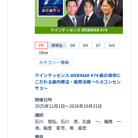
PR
研修会
DR
DH
DT
Sch
Other
カテゴリー情報
クインテッセンス WEBINAR #74 歯の保存に
こだわる歯内療法・歯周治療 ～5-Dコンセン
サス～
開催日時
2025年11月1日〜2026年10月31日
講師
石川 知弘、石川 亮、北島 一、福西 一
浩、船登 彰芳、南 昌宏
費用