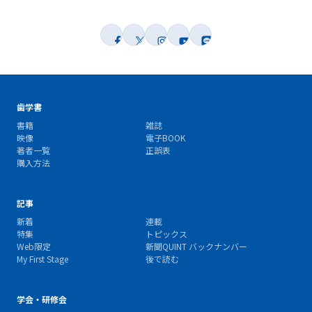
歯学書
書籍
雑誌
映像
電子BOOK
著者一覧
正誤表
購入方法
記事
新着
連載
特集
トピックス
Web限定
新聞QUINT バックナンバー
My First Stage
後で読む
学会・研修会