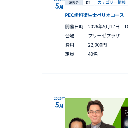
カテゴリー情報
研修会
DT
5
月
PEC歯科衛生士ペリオコース
開催日時
2026年5月17日 10
会場
プリーゼプラザ
費用
22,000円
定員
40名
2026年
5
月