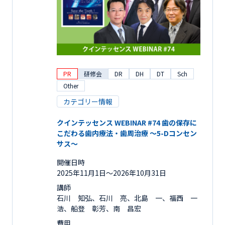
PR
研修会
DR
DH
DT
Sch
Other
カテゴリー情報
クインテッセンス WEBINAR #74 歯の保存に
こだわる歯内療法・歯周治療 ～5-Dコンセン
サス～
開催日時
2025年11月1日〜2026年10月31日
講師
石川 知弘、石川 亮、北島 一、福西 一
浩、船登 彰芳、南 昌宏
費用