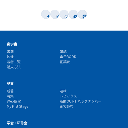
歯学書
書籍
雑誌
映像
電子BOOK
著者一覧
正誤表
購入方法
記事
新着
連載
特集
トピックス
Web限定
新聞QUINT バックナンバー
My First Stage
後で読む
学会・研修会