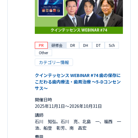
PR
研修会
DR
DH
DT
Sch
Other
カテゴリー情報
クインテッセンス WEBINAR #74 歯の保存に
こだわる歯内療法・歯周治療 ～5-Dコンセン
サス～
開催日時
2025年11月1日〜2026年10月31日
講師
石川 知弘、石川 亮、北島 一、福西 一
浩、船登 彰芳、南 昌宏
費用