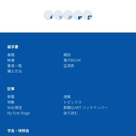
歯学書
書籍
雑誌
映像
電子BOOK
著者一覧
正誤表
購入方法
記事
新着
連載
特集
トピックス
Web限定
新聞QUINT バックナンバー
My First Stage
後で読む
学会・研修会