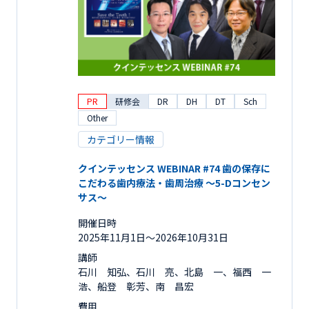
PR
研修会
DR
DH
DT
Sch
Other
カテゴリー情報
クインテッセンス WEBINAR #74 歯の保存に
こだわる歯内療法・歯周治療 ～5-Dコンセン
サス～
開催日時
2025年11月1日〜2026年10月31日
講師
石川 知弘、石川 亮、北島 一、福西 一
浩、船登 彰芳、南 昌宏
費用