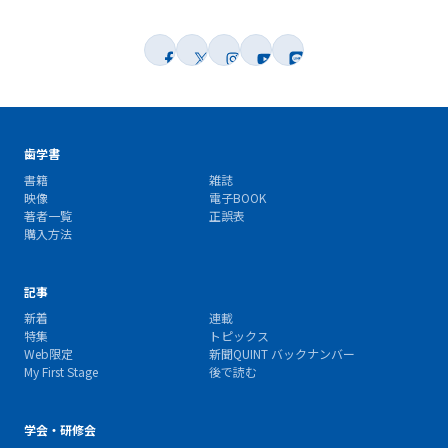
歯学書
書籍
雑誌
映像
電子BOOK
著者一覧
正誤表
購入方法
記事
新着
連載
特集
トピックス
Web限定
新聞QUINT バックナンバー
My First Stage
後で読む
学会・研修会