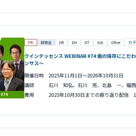
カ
PR
研修会
DR
DH
DT
Sch
Other
クインテッセンス WEBINAR #74 歯の保存にこ
ンサス～
開催日時
2025年11月1日〜2026年10月31日
講師
石川 知弘、石川 亮、北島 一、福西
費用
2025年10月30日までの振り返り配信 15