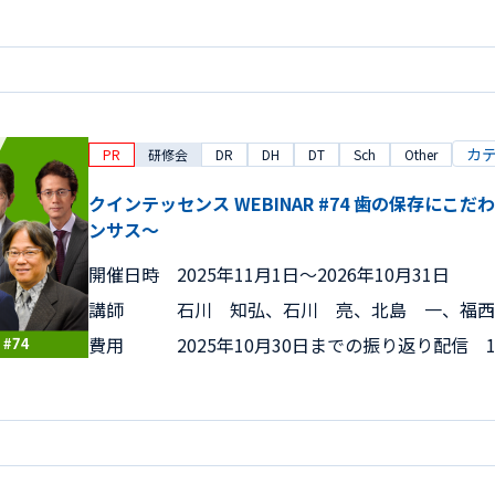
カ
PR
研修会
DR
DH
DT
Sch
Other
クインテッセンス WEBINAR #74 歯の保存にこ
ンサス～
開催日時
2025年11月1日〜2026年10月31日
講師
石川 知弘、石川 亮、北島 一、福西
費用
2025年10月30日までの振り返り配信 15