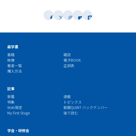
歯学書
書籍
雑誌
映像
電子BOOK
著者一覧
正誤表
購入方法
記事
新着
連載
特集
トピックス
Web限定
新聞QUINT バックナンバー
My First Stage
後で読む
学会・研修会