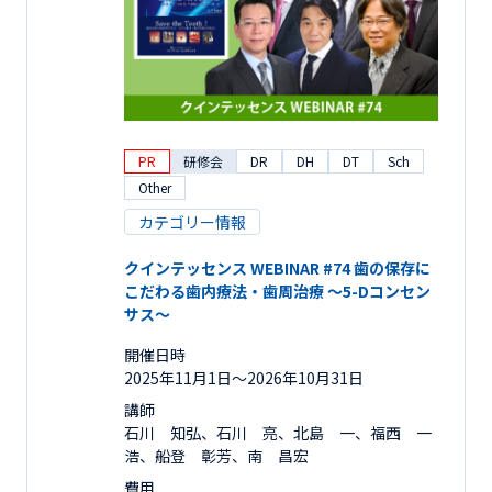
PR
研修会
DR
DH
DT
Sch
Other
カテゴリー情報
クインテッセンス WEBINAR #74 歯の保存に
こだわる歯内療法・歯周治療 ～5-Dコンセン
サス～
開催日時
2025年11月1日〜2026年10月31日
講師
石川 知弘、石川 亮、北島 一、福西 一
浩、船登 彰芳、南 昌宏
費用