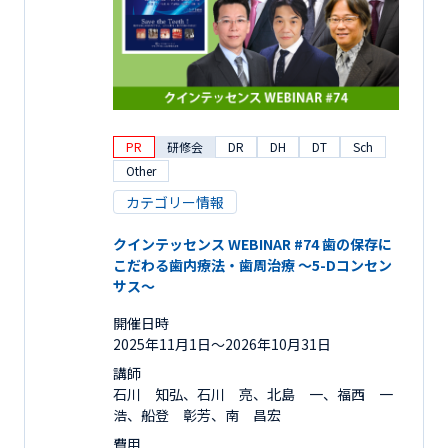
PR
研修会
DR
DH
DT
Sch
Other
カテゴリー情報
クインテッセンス WEBINAR #74 歯の保存に
こだわる歯内療法・歯周治療 ～5-Dコンセン
サス～
開催日時
2025年11月1日〜2026年10月31日
講師
石川 知弘、石川 亮、北島 一、福西 一
浩、船登 彰芳、南 昌宏
費用