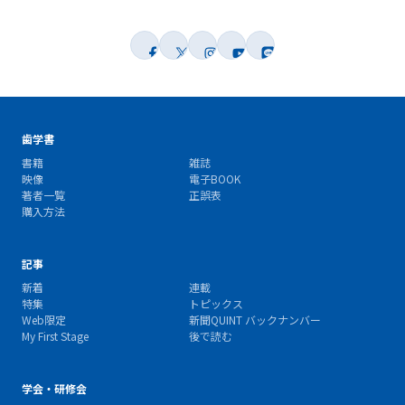
歯学書
書籍
雑誌
映像
電子BOOK
著者一覧
正誤表
購入方法
記事
新着
連載
特集
トピックス
Web限定
新聞QUINT バックナンバー
My First Stage
後で読む
学会・研修会