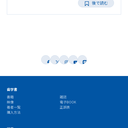
後で読む
歯学書
書籍
雑誌
映像
電子BOOK
著者一覧
正誤表
購入方法