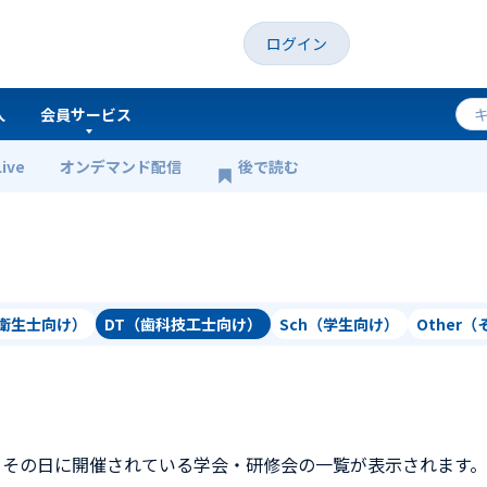
ログイン
人
会員サービス
Live
オンデマンド配信
後で読む
科衛生士向け）
DT（歯科技工士向け）
Sch（学生向け）
Other
、その日に開催されている学会・研修会の一覧が表示されます。