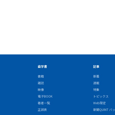
歯学書
記事
書籍
新着
雑誌
連載
映像
特集
電子BOOK
トピックス
著者一覧
Web限定
正誤表
新聞QUINT 