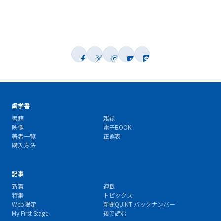
歯学書
書籍
雑誌
映像
電子BOOK
著者一覧
正誤表
購入方法
記事
新着
連載
特集
トピックス
Web限定
新聞QUINT バックナンバー
My First Stage
後で読む