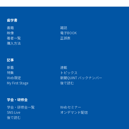
歯学書
書籍
雑誌
映像
電子BOOK
著者一覧
正誤表
購入方法
記事
新着
連載
特集
トピックス
Web限定
新聞QUINT バックナンバー
My First Stage
後で読む
学会・研修会
学会・研修会一覧
Webセミナー
SNS Live
オンデマンド配信
後で読む