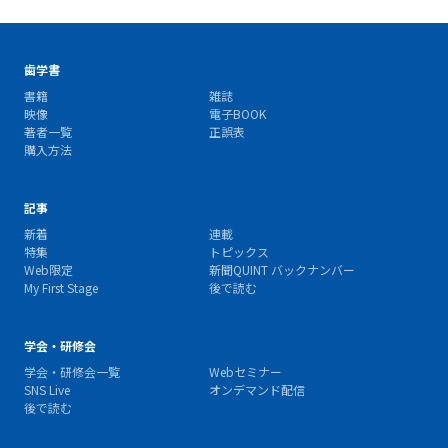
歯学書
書籍
雑誌
映像
電子BOOK
著者一覧
正誤表
購入方法
記事
新着
連載
特集
トピックス
Web限定
新聞QUINT バックナンバー
My First Stage
後で読む
学会・研修会
学会・研修会一覧
Webセミナー
SNS Live
オンデマンド配信
後で読む