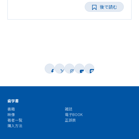
後で読む
歯学書
書籍
雑誌
映像
電子BOOK
著者一覧
正誤表
購入方法