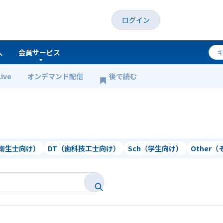
ログイン
人
会員サービス
Live
オンデマンド配信
後で読む
科衛生士向け）
DT（歯科技工士向け）
Sch（学生向け）
Other