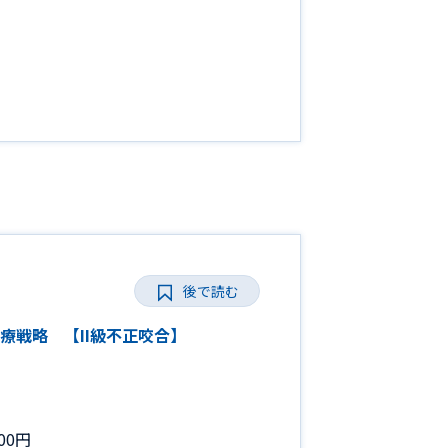
後で読む
正治療戦略 【II級不正咬合】
00円