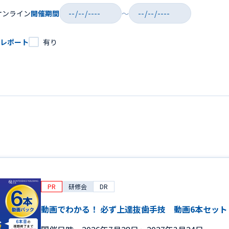
オンライン
開催期間
～
有り
レポート
PR
研修会
DR
動画でわかる！ 必ず上達抜歯手技 動画6本セット