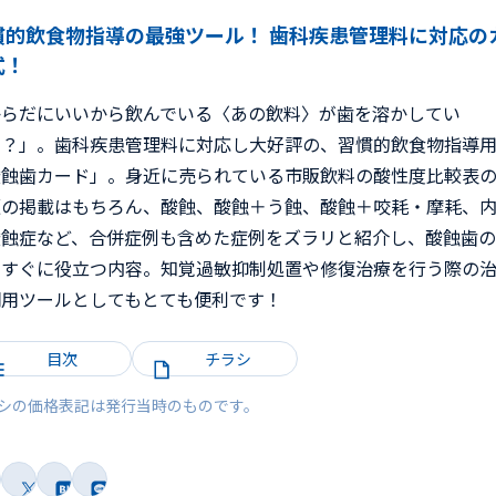
慣的飲食物指導の最強ツール！ 歯科疾患管理料に対応の
式！
からだにいいから飲んでいる〈あの飲料〉が歯を溶かしてい
！？」。歯科疾患管理料に対応し大好評の、習慣的飲食物指導
酸蝕歯カード」。身近に売られている市販飲料の酸性度比較表
版の掲載はもちろん、酸蝕、酸蝕＋う蝕、酸蝕＋咬耗・摩耗、
酸蝕症など、合併症例も含めた症例をズラリと紹介し、酸蝕歯
にすぐに役立つ内容。知覚過敏抑制処置や修復治療を行う際の
明用ツールとしてもとても便利です！
目次
チラシ
シの価格表記は発行当時のものです。