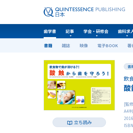
歯学書
記事
学会・研修会
歯科求
書籍
雑誌
映像
電子BOOK
著
ホーム
歯学書
酸蝕から歯を守ろう！
書
飲
酸
[監
A4判
201
立ち読み
ISB