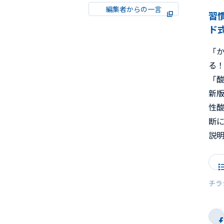
編集者からの一言
習
ド
「
る
「
新
性
断
説
チラ