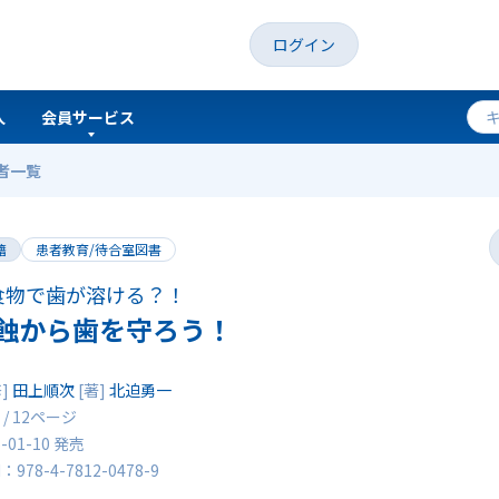
ログイン
人
会員サービス
者一覧
籍
患者教育/待合室図書
食物で歯が溶ける？！
蝕から歯を守ろう！
修]
田上順次
[著]
北迫勇一
 / 12ページ
6-01-10 発売
N：978-4-7812-0478-9