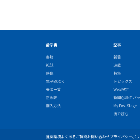
歯学書
記事
書籍
新着
雑誌
連載
映像
特集
電子BOOK
トピックス
著者一覧
Web限定
正誤表
新聞QUINT 
購入方法
My First Stage
後で読む
推奨環境
よくあるご質問
お問い合わせ
プライバシーポリ