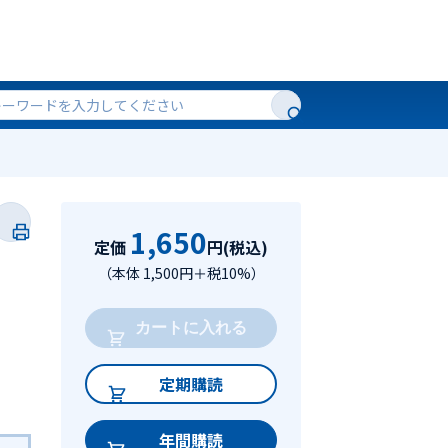
1,650
定価
円(税込)
（本体 1,500円＋税10%）
カートに入れる
定期購読
年間購読