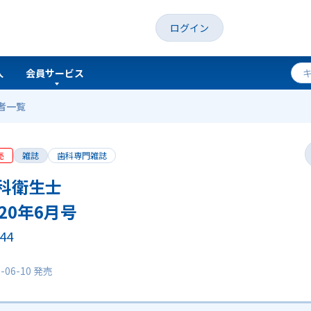
ログイン
人
会員サービス
者一覧
売
雑誌
歯科専門雑誌
科衛生士
020年6月号
.44
0-06-10 発売