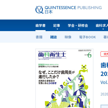
歯学書
記事
学会・研修会
歯科求
書籍
雑誌
映像
電子BOOK
著
ホーム
歯学書
歯科衛生士 2020年6月号
完
歯
2
Vol
202