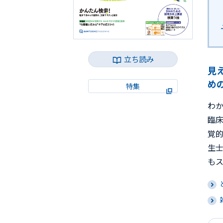
立ち読み
見
め
特集
わ
臨
覚
生
も