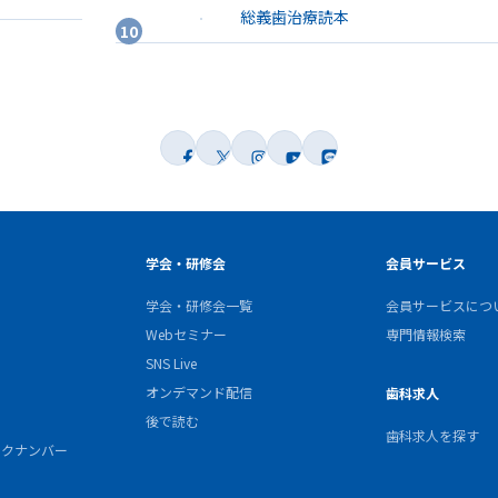
総義歯治療読本
学会・研修会
会員サービス
学会・研修会一覧
会員サービスにつ
Webセミナー
専門情報検索
SNS Live
オンデマンド配信
歯科求人
後で読む
歯科求人を探す
バックナンバー