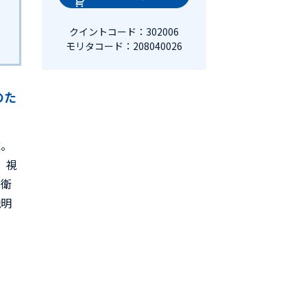
クイントコード：302006
モリタコード：208040026
のた
誌。
。視
科衛
説明