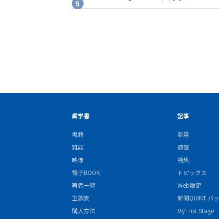
歯学書
記事
書籍
新着
雑誌
連載
映像
特集
電子BOOK
トピックス
著者一覧
Web限定
正誤表
新聞QUINT 
購入方法
My First Stage