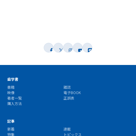
歯学書
書籍
雑誌
映像
電子BOOK
著者一覧
正誤表
購入方法
記事
新着
連載
特集
トピックス