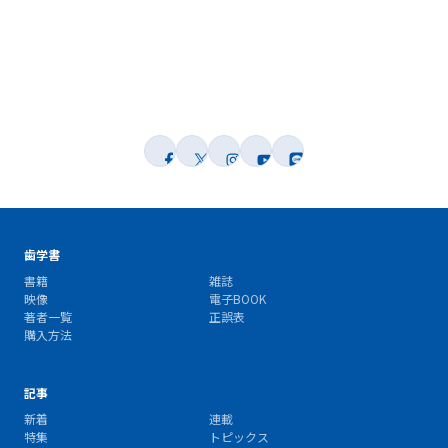
歯学書
書籍
雑誌
映像
電子BOOK
著者一覧
正誤表
購入方法
記事
新着
連載
特集
トピックス