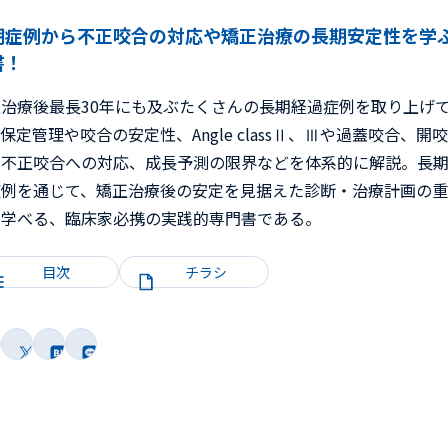
期症例から不正咬合の対応や矯正治療の長期安定性を学
書！
正治療後最長30年にも及ぶたくさんの長期経過症例を取り上げ
保定管理や咬合の安定性、Angle classⅡ、Ⅲや過蓋咬合、開
の不正咬合への対応、成長予測の限界などを体系的に解説。長
症例を通じて、矯正治療後の安定を見据えた診断・治療計画の
を学べる、臨床家必携の実践的専門書である。
目次
チラシ