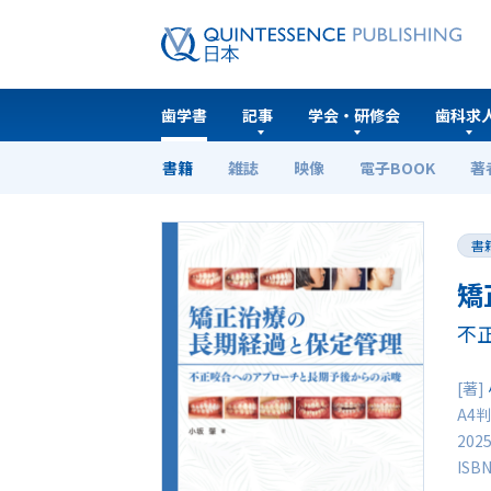
歯学書
記事
学会・研修会
歯科求
書籍
雑誌
映像
電子BOOK
著
ホーム
歯学書
矯正治療の長期経過と保定管理
書
矯
不
[著]
A4判
202
ISB