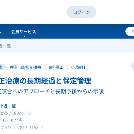
ログイン
人
会員サービス
者一覧
籍
補綴一般/咬合-咀嚼
歯科矯正
小児歯科
正治療の長期経過と保定管理
正咬合へのアプローチと長期予後からの示唆
小坂 肇
変型 / 180ページ
5-11-10 発売
N：978-4-7812-1158-9