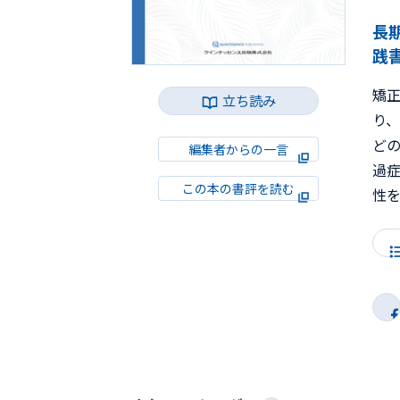
長
践
矯
立ち読み
り、
ど
編集者からの一言
過
この本の書評を読む
性