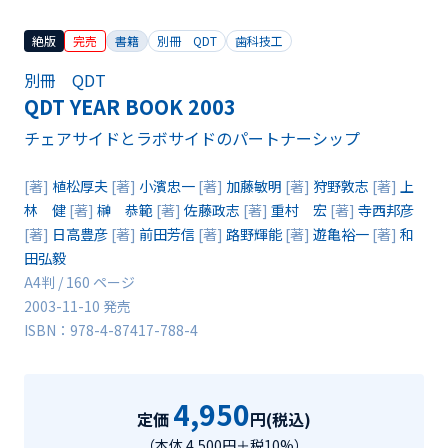
絶版
完売
書籍
別冊 QDT
歯科技工
別冊 QDT
QDT YEAR BOOK 2003
チェアサイドとラボサイドのパートナーシップ
[著]
植松厚夫
[著]
小濱忠一
[著]
加藤敏明
[著]
狩野敦志
[著]
上
林 健
[著]
榊 恭範
[著]
佐藤政志
[著]
重村 宏
[著]
寺西邦彦
[著]
日高豊彦
[著]
前田芳信
[著]
路野輝能
[著]
遊亀裕一
[著]
和
田弘毅
A4判 / 160 ページ
2003-11-10 発売
ISBN：978-4-87417-788-4
4,950
定価
円(税込)
（本体 4,500円＋税10%）