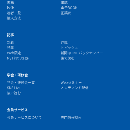
書籍
雑誌
映像
電子BOOK
著者一覧
正誤表
購入方法
記事
新着
連載
特集
トピックス
Web限定
新聞QUINT バックナンバー
My First Stage
後で読む
学会・研修会
学会・研修会一覧
Webセミナー
SNS Live
オンデマンド配信
後で読む
会員サービス
会員サービスについて
専門情報検索