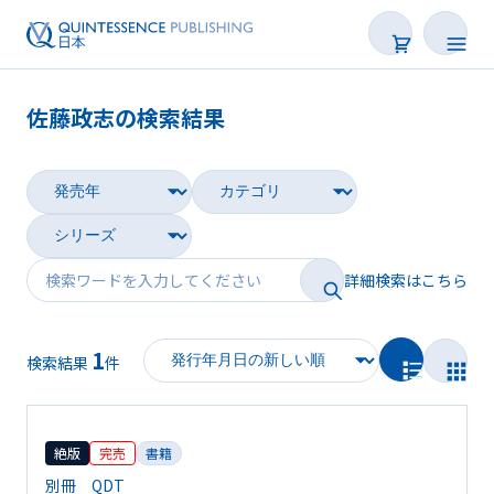
佐藤政志の検索結果
書籍
雑誌
映像
詳細検索はこちら
電子BOOK
1
著者一覧
検索結果
件
絶版
完売
書籍
別冊 QDT