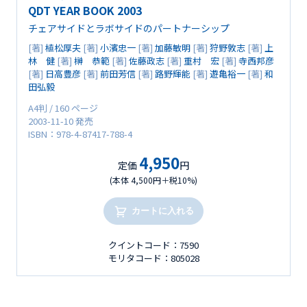
QDT YEAR BOOK 2003
チェアサイドとラボサイドのパートナーシップ
[著]
植松厚夫
[著]
小濱忠一
[著]
加藤敏明
[著]
狩野敦志
[著]
上
林 健
[著]
榊 恭範
[著]
佐藤政志
[著]
重村 宏
[著]
寺西邦彦
[著]
日高豊彦
[著]
前田芳信
[著]
路野輝能
[著]
遊亀裕一
[著]
和
田弘毅
A4判 / 160 ページ
2003-11-10 発売
ISBN：978-4-87417-788-4
4,950
定価
円
(本体 4,500円＋税10%)
カートに入れる
クイントコード：7590
モリタコード：805028