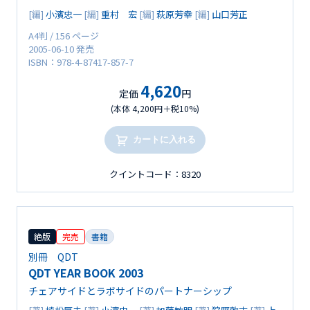
[編]
小濱忠一
[編]
重村 宏
[編]
萩原芳幸
[編]
山口芳正
A4判 / 156 ページ
2005-06-10 発売
ISBN：978-4-87417-857-7
4,620
定価
円
(本体 4,200円＋税10%)
カートに入れる
クイントコード：8320
絶版
完売
書籍
別冊 QDT
QDT YEAR BOOK 2003
チェアサイドとラボサイドのパートナーシップ