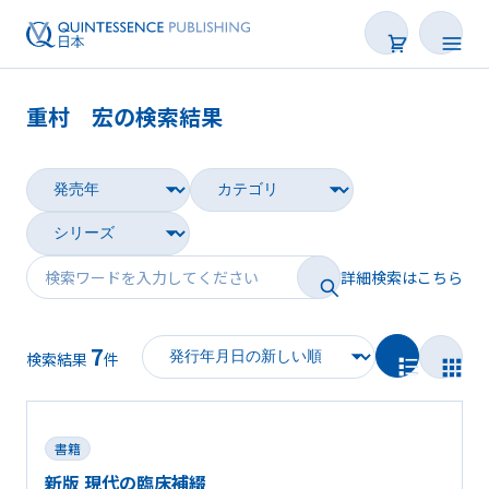
重村 宏の検索結果
書籍
雑誌
映像
詳細検索はこちら
電子BOOK
7
著者一覧
検索結果
件
書籍
新版 現代の臨床補綴