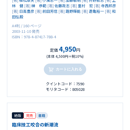
[著]
植松厚夫
[著]
小濱忠一
[著]
加藤敏明
[著]
狩野敦志
[著]
上
林 健
[著]
榊 恭範
[著]
佐藤政志
[著]
重村 宏
[著]
寺西邦彦
[著]
日高豊彦
[著]
前田芳信
[著]
路野輝能
[著]
遊亀裕一
[著]
和
田弘毅
A4判 / 160 ページ
2003-11-10 発売
ISBN：978-4-87417-788-4
4,950
定価
円
(本体 4,500円＋税10%)
カートに入れる
クイントコード：7590
モリタコード：805028
絶版
完売
書籍
臨床技工咬合の新潮流