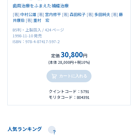
歯周治療をふまえた補綴治療
[著]
中村公雄
[著]
宮内修平
[著]
森田和子
[著]
多田純夫
[著]
藤
井康伯
[著]
重村 宏
B5判・上製函入 / 424 ページ
1998-11-10 発売
ISBN：978-4-87417-597-2
30,800
定価
円
(本体 28,000円＋税10%)
カートに入れる
クイントコード：5791
モリタコード：804391
人気ランキング