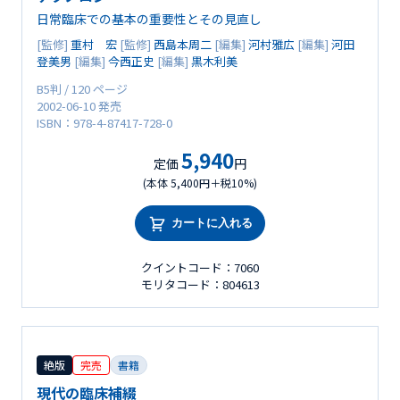
日常臨床での基本の重要性とその見直し
[監修]
重村 宏
[監修]
西島本周二
[編集]
河村雅広
[編集]
河田
登美男
[編集]
今西正史
[編集]
黒木利美
B5判 / 120 ページ
2002-06-10 発売
ISBN：978-4-87417-728-0
5,940
定価
円
(本体 5,400円＋税10%)
カートに入れる
クイントコード：7060
モリタコード：804613
絶版
完売
書籍
現代の臨床補綴