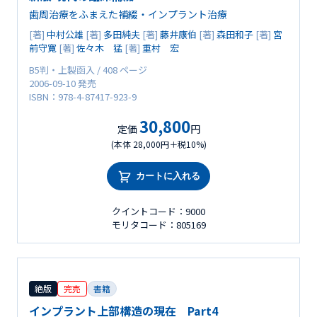
歯周治療をふまえた補綴・インプラント治療
[著]
中村公雄
[著]
多田純夫
[著]
藤井康伯
[著]
森田和子
[著]
宮
前守寛
[著]
佐々木 猛
[著]
重村 宏
B5判・上製函入 / 408 ページ
2006-09-10 発売
ISBN：978-4-87417-923-9
30,800
定価
円
(本体 28,000円＋税10%)
カートに入れる
クイントコード：9000
モリタコード：805169
絶版
完売
書籍
インプラント上部構造の現在 Part4