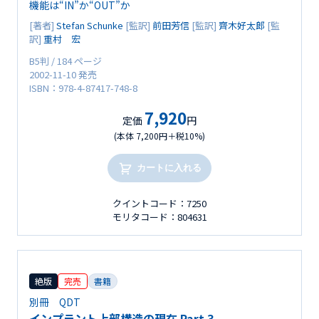
機能は“IN”か“OUT”か
[著者]
Stefan Schunke
[監訳]
前田芳信
[監訳]
齊木好太郎
[監
訳]
重村 宏
B5判 / 184 ページ
2002-11-10 発売
ISBN：978-4-87417-748-8
7,920
定価
円
(本体 7,200円＋税10%)
カートに入れる
クイントコード：7250
モリタコード：804631
絶版
完売
書籍
別冊 QDT
インプラント上部構造の現在 Part 3