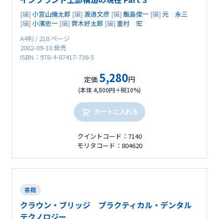
[編]
小宮山彌太郎
[編]
渡邉文彦
[編]
飯島俊一
[編]
元 永三
[編]
小濱忠一
[編]
齊木好太郎
[編]
重村 宏
A4判 / 218 ページ
2002-09-10 発売
ISBN：978-4-87417-736-5
5,280
定価
円
(本体 4,800円＋税10%)
カートに入れる
クイントコード：7140
モリタコード：804620
書籍
クラウン・ブリッジ プラクティカル・デンタル
テクノロジー