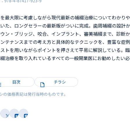
N：978-4-87417-923-9
践を最大限に考慮しながら現代最新の補綴治療についてわかり
説いた、ロングセラーの最新版がついに完成。歯周補綴の設計
ラウン・ブリッジ、咬合、インプラント、審美補綴まで、診断
インテナンスまでの考え方と具体的なテクニックを、豊富な症
ラストを用いながらポイントを押さえて平易に解説している。
補綴治療を取り入れているすべての一般開業医にお勧めしたい必
。
目次
チラシ
シの価格表記は発行当時のものです。