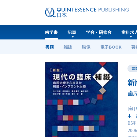
歯学書
記事
学会・研修会
歯科求
書籍
雑誌
映像
電子BOOK
著
ホーム
歯学書
新版 現代の臨床補綴
書
新
歯
[著]
木 
B5判
200