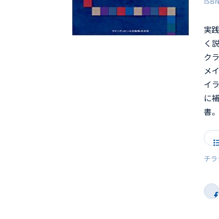
ISB
実
く
ク
メ
イ
に
書
チラ