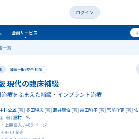
ログイン
人
会員サービス
者一覧
籍
補綴一般/咬合-咀嚼
版 現代の臨床補綴
周治療をふまえた補綴・インプラント治療
中村公雄
[著]
多田純夫
[著]
藤井康伯
[著]
森田和子
[著]
宮前守寛
[著]
佐
猛
[著]
重村 宏
・上製函入 / 408 ページ
6-09-10 発売