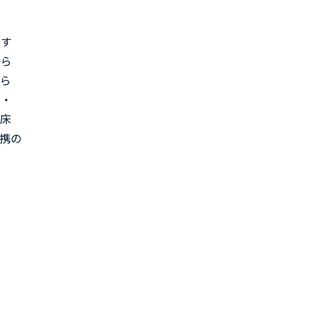
やす
から
から
例・
臨床
携の