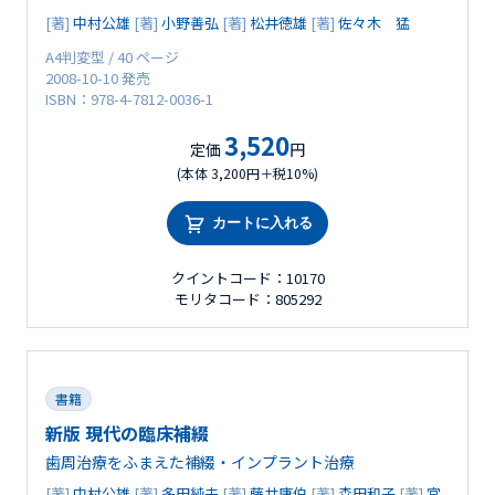
[著]
中村公雄
[著]
小野善弘
[著]
松井徳雄
[著]
佐々木 猛
A4判変型 / 40 ページ
2008-10-10 発売
ISBN：978-4-7812-0036-1
3,520
定価
円
(本体 3,200円＋税10%)
カートに入れる
クイントコード：10170
モリタコード：805292
書籍
新版 現代の臨床補綴
歯周治療をふまえた補綴・インプラント治療
[著]
中村公雄
[著]
多田純夫
[著]
藤井康伯
[著]
森田和子
[著]
宮