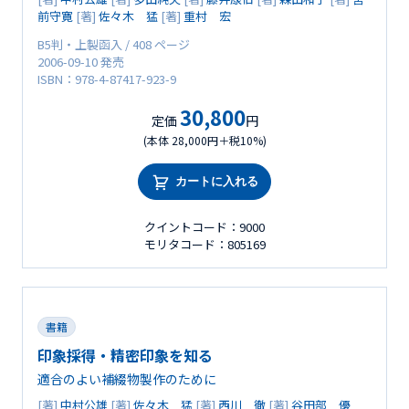
前守寛
[著]
佐々木 猛
[著]
重村 宏
B5判・上製函入 / 408 ページ
2006-09-10 発売
ISBN：978-4-87417-923-9
30,800
定価
円
(本体 28,000円＋税10%)
カートに入れる
クイントコード：9000
モリタコード：805169
書籍
印象採得・精密印象を知る
適合のよい補綴物製作のために
[著]
中村公雄
[著]
佐々木 猛
[著]
西川 徹
[著]
谷田部 優