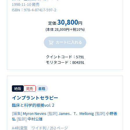
1998-11-10 発売
ISBN：978-4-87417-597-2
30,800
定価
円
(本体 28,000円＋税10%)
カートに入れる
クイントコード：5791
モリタコード：804391
絶版
完売
書籍
インプラントセラピー
臨床と科学的根拠vol. 2
[編集]
Myron Nevins
[監訳]
James．T．Mellonig
[監訳]
小野善
弘
[監訳]
中村公雄
A4判変型 ワイド判 / 252 ページ