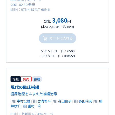
2001-02-10 発売
ISBN：978-4-87417-669-6
3,080
定価
円
(本体 2,800円＋税10%)
カートに入れる
クイントコード：6500
モリタコード：804559
絶版
完売
書籍
現代の臨床補綴
歯周治療をふまえた補綴治療
[著]
中村公雄
[著]
宮内修平
[著]
森田和子
[著]
多田純夫
[著]
藤
井康伯
[著]
重村 宏
B5判・上製函入 / 424 ページ