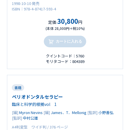
1998-10-10 発売
ISBN：978-4-87417-593-4
30,800
定価
円
(本体 28,000円＋税10%)
カートに入れる
クイントコード：5760
モリタコード：804389
書籍
ペリオドンタルセラピー
臨床と科学的根拠vol 1
[編]
Myron Nevins
[編]
James．T．Mellonig
[監訳]
小野善弘
[監訳]
中村公雄
A4判変型 ワイド判 / 376 ページ