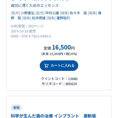
成功に導くためのエッセンス
[監修]
小野善弘
[監修]
中村公雄
[編集]
佐々木 猛
[編集]
浦
野 智
[編集]
松井徳雄
[編集]
瀧野裕行
A4判変型 / 292ページ
2014-10-10 発売
ISBN：978-4-7812-0400-0
16,500
定価
円
(本体 15,000円＋税10%)
カートに入れる
クイントコード：13680
モリタコード：805624
書籍
科学が生んだ歯の治療 インプラント 最新版