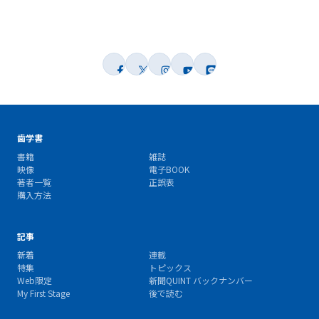
歯学書
書籍
雑誌
映像
電子BOOK
著者一覧
正誤表
購入方法
記事
新着
連載
特集
トピックス
Web限定
新聞QUINT バックナンバー
My First Stage
後で読む