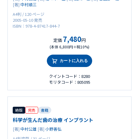
[著]
中村順三
A4判 / 120 ページ
2005-05-10 発売
ISBN：978-4-87417-844-7
7,480
定価
円
(本体 6,800円＋税10%)
カートに入れる
クイントコード：8280
モリタコード：805095
絶版
完売
書籍
科学が生んだ歯の治療 インプラント
[著]
中村公雄
[著]
小野善弘
A4判変型 / 31 ページ