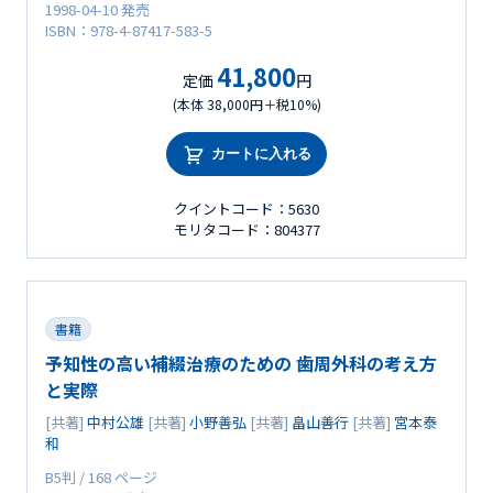
1998-04-10 発売
ISBN：978-4-87417-583-5
41,800
定価
円
(本体 38,000円＋税10%)
カートに入れる
クイントコード：5630
モリタコード：804377
書籍
予知性の高い補綴治療のための 歯周外科の考え方
と実際
[共著]
中村公雄
[共著]
小野善弘
[共著]
畠山善行
[共著]
宮本泰
和
B5判 / 168 ページ