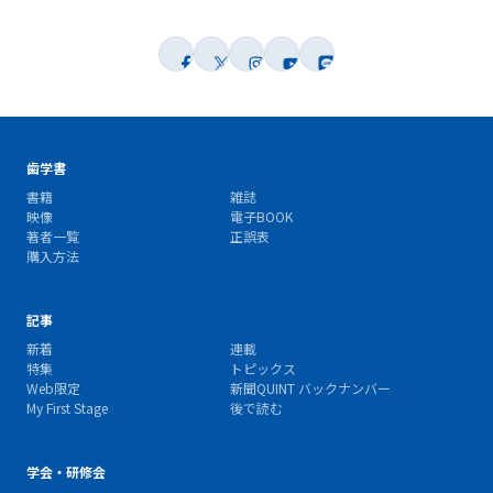
歯学書
書籍
雑誌
映像
電子BOOK
著者一覧
正誤表
購入方法
記事
新着
連載
特集
トピックス
Web限定
新聞QUINT バックナンバー
My First Stage
後で読む
学会・研修会