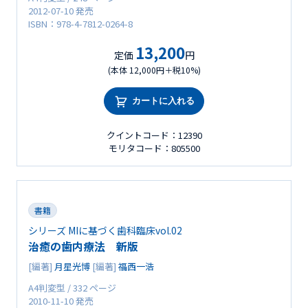
2012-07-10 発売
ISBN：978-4-7812-0264-8
13,200
定価
円
(本体 12,000円＋税10%)
カートに入れる
クイントコード：12390
モリタコード：805500
書籍
シリーズ MIに基づく歯科臨床vol.02
治癒の歯内療法 新版
[編著]
月星光博
[編著]
福西一浩
A4判変型 / 332 ページ
2010-11-10 発売