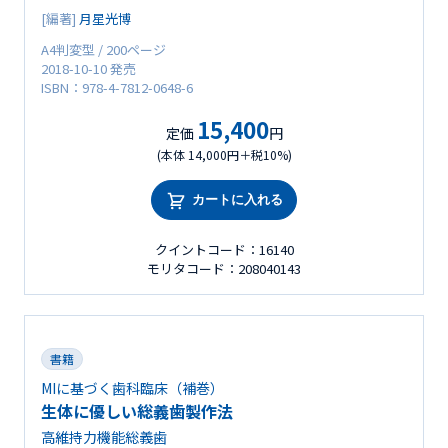
[編著]
月星光博
A4判変型 / 200ページ
2018-10-10 発売
ISBN：978-4-7812-0648-6
15,400
定価
円
(本体 14,000円＋税10%)
カートに入れる
クイントコード：16140
モリタコード：208040143
書籍
MIに基づく歯科臨床（補巻）
生体に優しい総義歯製作法
高維持力機能総義歯