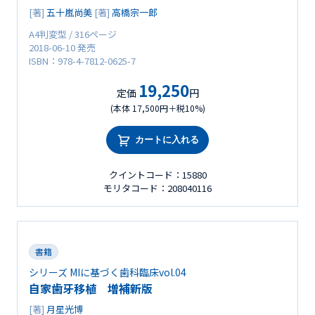
[著]
五十嵐尚美
[著]
高橋宗一郎
A4判変型 / 316ページ
2018-06-10 発売
ISBN：978-4-7812-0625-7
19,250
定価
円
(本体 17,500円＋税10%)
カートに入れる
クイントコード：15880
モリタコード：208040116
書籍
シリーズ MIに基づく歯科臨床vol.04
自家歯牙移植 増補新版
[著]
月星光博