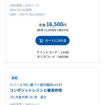
A4判変型 / 304ページ
2014-05-09 発売
ISBN：978-4-7812-0368-3
16,500
定価
円
(本体 15,000円＋税10%)
カートに入れる
クイントコード：13420
モリタコード：805598
書籍
シリーズ MIに基づく歯科臨床vol.03
コンポジットレジンと審美修復
[著]
月星光博
[著]
泉 英之
A4判変型 / 248 ページ