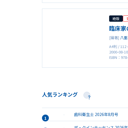
絶版
臨床家
[編著]
八重
A4判 / 11
2000-08-1
ISBN：978-
人気ランキング
歯科衛生士 2026年8月号
ザ・クインテッセンス 2026