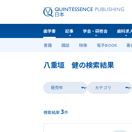
歯学書
記事
学会・研修会
歯科求
書籍
雑誌
映像
電子BOOK
著
ホーム
歯学書
八重垣 健の検索結果
3
検索結果
件