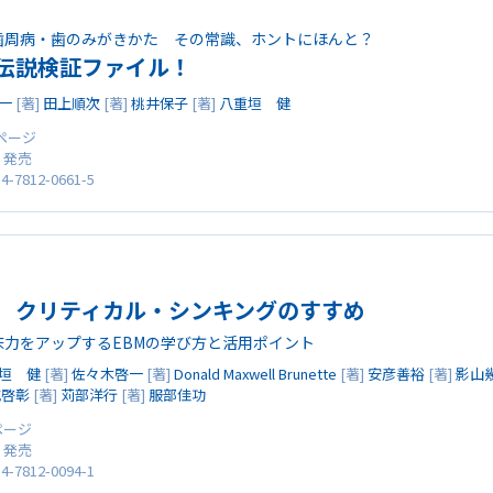
歯周病・歯のみがきかた その常識、ホントにほんと？
伝説検証ファイル！
一
[著]
田上順次
[著]
桃井保子
[著]
八重垣 健
8ページ
0 発売
4-7812-0661-5
 クリティカル・シンキングのすすめ
床力をアップするEBMの学び方と活用ポイント
垣 健
[著]
佐々木啓一
[著]
Donald Maxwell Brunette
[著]
安彦善裕
[著]
影山
城啓彰
[著]
苅部洋行
[著]
服部佳功
 ページ
0 発売
4-7812-0094-1