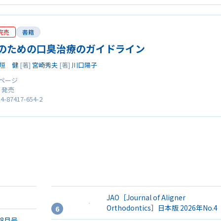
完売
書籍
のための口臭治療のガイドライン
垣 健
[著]
宮崎秀夫
[著]
川口陽子
2 ページ
0 発売
4-87417-654-2
JAO［Journal of Aligner
Orthodontics］日本版 2026年No.4
年8月号