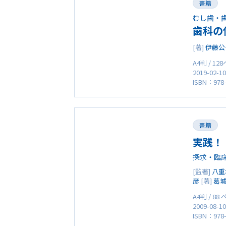
書籍
むし歯・
歯科の
[著]
伊藤公
A4判 / 12
2019-02-1
ISBN：978-
書籍
実践！
探求・臨
[監著]
八重
彦
[著]
葛
A4判 / 88
2009-08-1
ISBN：978-