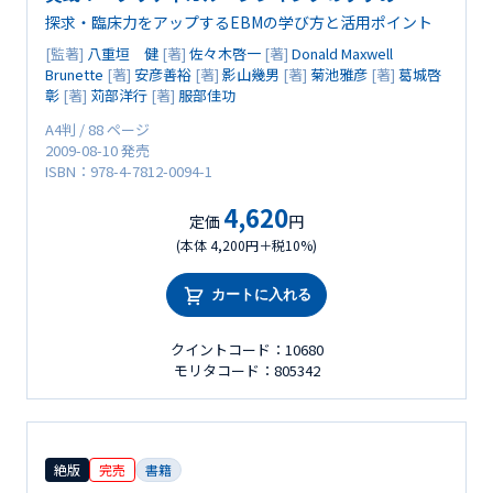
探求・臨床力をアップするEBMの学び方と活用ポイント
[監著]
八重垣 健
[著]
佐々木啓一
[著]
Donald Maxwell
Brunette
[著]
安彦善裕
[著]
影山幾男
[著]
菊池雅彦
[著]
葛城啓
彰
[著]
苅部洋行
[著]
服部佳功
A4判 / 88 ページ
2009-08-10 発売
ISBN：978-4-7812-0094-1
4,620
定価
円
(本体 4,200円＋税10%)
カートに入れる
クイントコード：10680
モリタコード：805342
絶版
完売
書籍