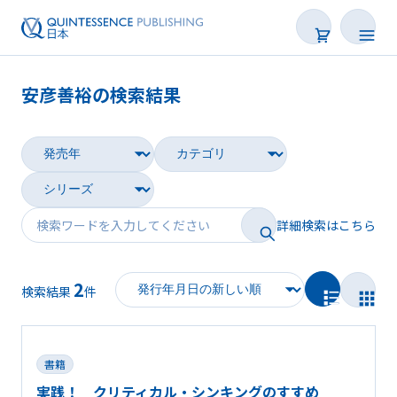
安彦善裕の検索結果
書籍
雑誌
映像
詳細検索はこちら
電子BOOK
2
著者一覧
検索結果
件
書籍
実践！ クリティカル・シンキングのすすめ