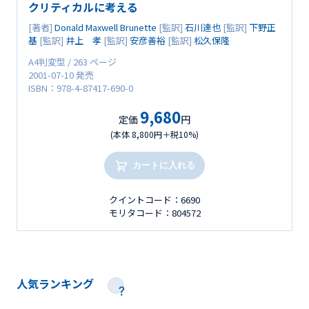
クリティカルに考える
[著者]
Donald Maxwell Brunette
[監訳]
石川達也
[監訳]
下野正
基
[監訳]
井上 孝
[監訳]
安彦善裕
[監訳]
松久保隆
A4判変型 / 263 ページ
2001-07-10 発売
ISBN：978-4-87417-690-0
9,680
定価
円
(本体 8,800円＋税10%)
カートに入れる
クイントコード：6690
モリタコード：804572
人気ランキング