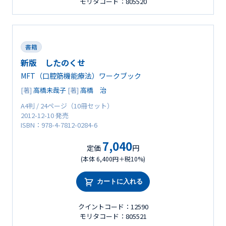
モリタコード：805520
書籍
新版 したのくせ
MFT（口腔筋機能療法）ワークブック
[著]
高橋未哉子
[著]
高橋 治
A4判 / 24ページ（10冊セット）
2012-12-10 発売
ISBN：978-4-7812-0284-6
7,040
定価
円
(本体 6,400円＋税10%)
カートに入れる
クイントコード：12590
モリタコード：805521