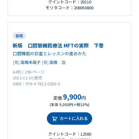
クイントコード：20110
モリタコード：208050800
書籍
新版 口腔筋機能療法 MFTの実際 下巻
口腔機能の診査とレッスンの進めかた
[著]
高橋未哉子
[著]
高橋 治
A4判 / 196 ページ
2012-12-10 発売
ISBN：978-4-7812-0283-9
9,900
定価
円
(本体 9,000円＋税10%)
カートに入れる
クイントコード：12580