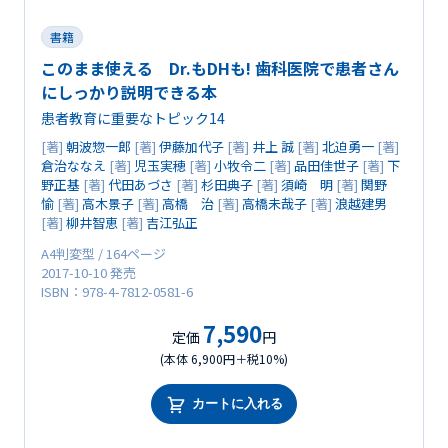
書籍
このまま使える Dr.もDHも! 歯科医院で患者さん
にしっかり説明できる本
患者教育に重要なトピック14
[著]
朝波惣一郎
[著]
伊藤加代子
[著]
井上 誠
[著]
北迫勇一
[著]
倉治ななえ
[著]
児玉実穂
[著]
小牧令二
[著]
品田佳世子
[著]
下
野正基
[著]
代田あづさ
[著]
杉田典子
[著]
須崎 明
[著]
関野
愉
[著]
高木景子
[著]
高橋 治
[著]
高橋未哉子
[著]
浪越建男
[著]
柳井智恵
[著]
吉江弘正
A4判変型 / 164ページ
2017-10-10 発売
ISBN：978-4-7812-0581-6
7,590
定価
円
(本体 6,900円＋税10%)
カートに入れる