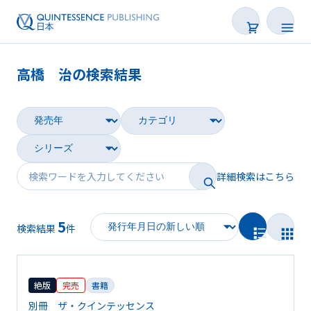
高橋 治の検索結果
書籍
雑誌
映像
詳細検索はこちら
電子BOOK
5
著者一覧
検索結果
件
絶版
完売
書籍
別冊 ザ・クインテッセンス