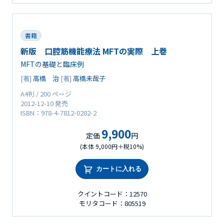
書籍
新版 口腔筋機能療法 MFTの実際 上巻
MFTの基礎と臨床例
[著]
高橋 治
[著]
高橋未哉子
A4判 / 200 ページ
2012-12-10 発売
ISBN：978-4-7812-0282-2
9,900
定価
円
(本体 9,000円＋税10%)
カートに入れる
クイントコード：12570
モリタコード：805519