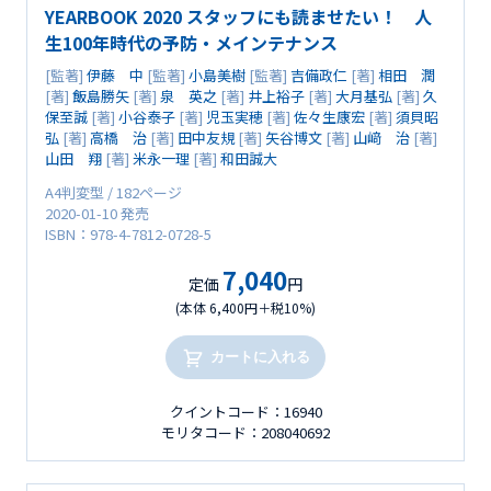
YEARBOOK 2020 スタッフにも読ませたい！ 人
生100年時代の予防・メインテナンス
[監著]
伊藤 中
[監著]
小島美樹
[監著]
吉備政仁
[著]
相田 潤
[著]
飯島勝矢
[著]
泉 英之
[著]
井上裕子
[著]
大月基弘
[著]
久
保至誠
[著]
小谷泰子
[著]
児玉実穂
[著]
佐々生康宏
[著]
須貝昭
弘
[著]
高橋 治
[著]
田中友規
[著]
矢谷博文
[著]
山﨑 治
[著]
山田 翔
[著]
米永一理
[著]
和田誠大
A4判変型 / 182ページ
2020-01-10 発売
ISBN：978-4-7812-0728-5
7,040
定価
円
(本体 6,400円＋税10%)
カートに入れる
クイントコード：16940
モリタコード：208040692