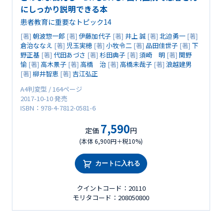
にしっかり説明できる本
患者教育に重要なトピック14
[著]
朝波惣一郎
[著]
伊藤加代子
[著]
井上 誠
[著]
北迫勇一
[著]
倉治ななえ
[著]
児玉実穂
[著]
小牧令二
[著]
品田佳世子
[著]
下
野正基
[著]
代田あづさ
[著]
杉田典子
[著]
須崎 明
[著]
関野
愉
[著]
高木景子
[著]
高橋 治
[著]
高橋未哉子
[著]
浪越建男
[著]
柳井智恵
[著]
吉江弘正
A4判変型 / 164ページ
2017-10-10 発売
ISBN：978-4-7812-0581-6
7,590
定価
円
(本体 6,900円＋税10%)
カートに入れる
クイントコード：20110
モリタコード：208050800