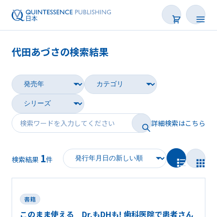
代田あづさの検索結果
書籍
雑誌
映像
詳細検索はこちら
電子BOOK
1
著者一覧
検索結果
件
書籍
このまま使える Dr.もDHも! 歯科医院で患者さん