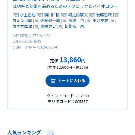
成功率と効果を高めるためのテクニックとバイオロジー
[著]
水上哲也
[著]
楠川仁悟
[著]
堀之内康文
[著]
後藤哲哉
[著]
自見英治郎
[著]
佐藤敬一郎
[著]
高橋 哲
[著]
平井友成
[著]
佐々木匡理
[著]
豊嶋健史
[著]
朝比奈 泉
A4判変型 / 272ページ
2013-08-10 発売
ISBN：978-4-7812-0330-0
13,860
定価
円
(本体 12,600円＋税10%)
カートに入れる
クイントコード：12980
モリタコード：805557
人気ランキング