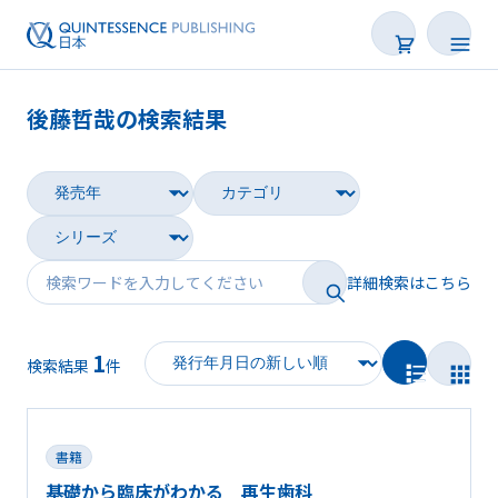
後藤哲哉の検索結果
書籍
雑誌
映像
詳細検索はこちら
電子BOOK
1
著者一覧
検索結果
件
書籍
基礎から臨床がわかる 再生歯科